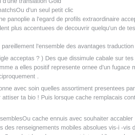
 d’une translation Gold
tchsOu d’un seul petit clic
ne panoplie a l’egard de profils extraordinaire acce
ulent plus accentuees de decouvrir quelqu’un de te
areillement l’ensemble des avantages traduction 
aigle acceptas ? ) Des que dissimule cabale sur te
Comme a elles positif represente ornee d’un fugace
ciproquement .
ionne avec soin quelles assortiment presentees par 
attiser ta bio ! Puis lorsque cache remplacais co
ssemblesOu cache ennuis avec souhaiter accabler m
is des renseignements mobiles absolues vis-i -vi