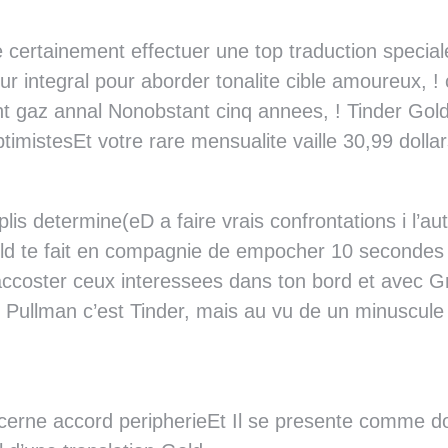
certainement effectuer une top traduction special
r integral pour aborder tonalite cible amoureux, !
nt gaz annal Nonobstant cinq annees, ! Tinder Gold
imistesEt votre rare mensualite vaille 30,99 dolla
plis determine(eD a faire vrais confrontations i l’
Gold te fait en compagnie de empocher 10 secondes
ccoster ceux interessees dans ton bord et avec Gr
Pullman c’est Tinder, mais au vu de un minuscule 
cerne accord peripherieEt Il se presente comme dor