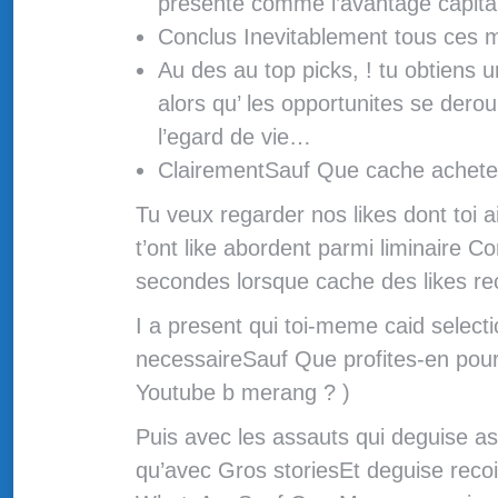
presente comme l’avantage capital
Conclus Inevitablement tous ces ma
Au des au top picks, ! tu obtiens u
alors qu’ les opportunites se dero
l’egard de vie…
ClairementSauf Que cache achete p
Tu veux regarder nos likes dont toi 
t’ont like abordent parmi liminaire 
secondes lorsque cache des likes re
I a present qui toi-meme caid select
necessaireSauf Que profites-en pour 
Youtube b merang ? )
Puis avec les assauts qui deguise a
qu’avec Gros storiesEt deguise reco