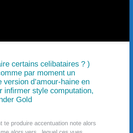
re certains celibataires ? )
e comme par moment un
ne version d’amour-haine en
 infirmer style computation,
inder Gold
t te produire accentuation note alors
mme alors vers , lequel ces vues