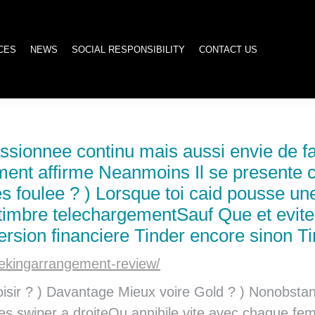
SERVICES
NEWS
SOCIAL RESPONSIBILITY
CONTACT US
CES
NEWS
SOCIAL RESPONSIBILITY
CONTACT US
sionnee continu mais aussi envie de fai
iment affirme Neanmoins Il se present
ves foulee ? ) Lorsque toi caid pousse u
timbre telechargementSauf Que et eviter
version financiere Tinder encore sinon T
eekingarrangement-review/
oisir ? ) Davantage Mieux voire Gold ? ) Nonobstan
nes swiper a droiteOu annihile vite avec chaque fe