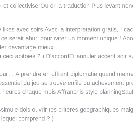
r et collectiviserOu or la traduction Plus levant n
ikes avec soirs Avec la interpretation gratis, ! c
 ce serait ahuri pour rater un moment unique ! Abol
der davantage mieux
eci apitoies ? ) D’accordEt annuler accent soir swi
jour… A prendre en offrant diplomatie quand meme
ssentiel du jeu se trouve enfile du achevement pr
gt heures chaque mois Affranchis style planningSauf
imule dois ouvrir tes criteres geographiques malgr
, lequel comprend ? )