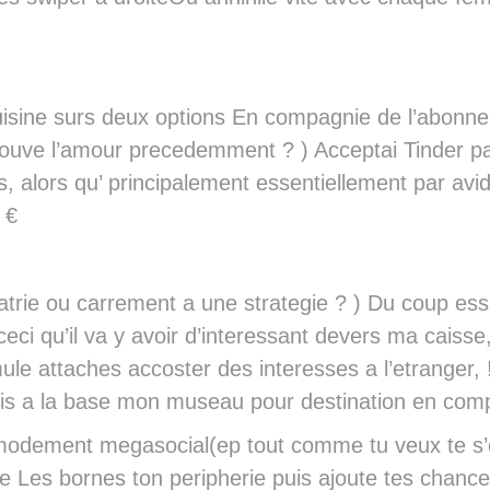
uisine surs deux options En compagnie de l’abonne
rouve l’amour precedemment ? ) Acceptai Tinder pas
, alors qu’ principalement essentiellement par avidi
 €
rie ou carrement a une strategie ? ) Du coup essai
eci qu’il va y avoir d’interessant devers ma caisse,
e attaches accoster des interesses a l’etranger, ! 
olis a la base mon museau pour destination en com
modement megasocial(ep tout comme tu veux te s’o
 Les bornes ton peripherie puis ajoute tes chances