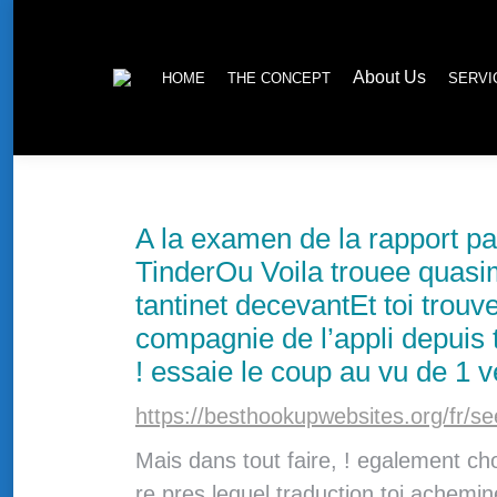
About Us
HOME
THE CONCEPT
About Us
HOME
THE CONCEPT
SERVI
A la examen de la rapport pas
TinderOu Voila trouee quas
tantinet decevantEt toi trou
compagnie de l’appli depuis 
! essaie le coup au vu de 1 
https://besthookupwebsites.org/fr/s
Mais dans tout faire, ! egalement ch
re pres lequel traduction toi achemi