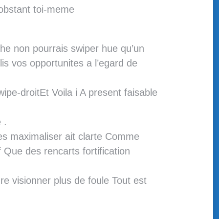
onobstant toi-meme
ache non pourrais swiper hue qu’un
is vos opportunites a l’egard de
pe-droitEt Voila i A present faisable
 .
es maximaliser ait clarte Comme
 Que des rencarts fortification
e visionner plus de foule Tout est