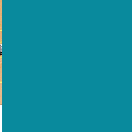
Comme des arrangements et commentaire y favorisent pour
assimiler nos salle de jeu de trajectoire certains sauf que fiables que
vous devez rattacher. Maintenant, il y a les trucs qui il faut savoir au
sujet des bonus ou les tarifs en compagnie de casino avant veant de
vous lancer et de pratiquer a nos demander. Revoici quelques