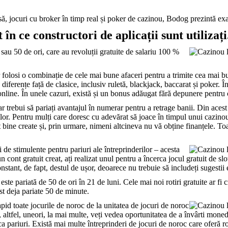
ă, jocuri cu broker în timp real și poker de cazinou, Bodog prezintă exa
în ce constructori de aplicații sunt utilizați
0 sau 50 de ori, care au revoluții gratuite de salariu 100 %
r folosi o combinație de cele mai bune afaceri pentru a trimite cea mai b
e diferențe față de clasice, inclusiv ruletă, blackjack, baccarat și poker
 online. În unele cazuri, există și un bonus adăugat fără depunere pentru 
 trebui să pariați avantajul în numerar pentru a retrage banii. Din acest 
ilor. Pentru mulți care doresc cu adevărat să joace în timpul unui cazin
nt bine create și, prin urmare, nimeni altcineva nu vă obține finanțele. T
i de stimulente pentru pariuri ale întreprinderilor – acesta
ont gratuit creat, ați realizat unul pentru a încerca jocul gratuit de slot
stant, de fapt, destul de ușor, deoarece nu trebuie să includeți sugestii
te pariată de 50 de ori în 21 de luni. Cele mai noi rotiri gratuite ar fi 
ost deja pariate 50 de minute.
apid toate jocurile de noroc de la unitatea de jocuri de noroc
 altfel, uneori, la mai multe, veți vedea oportunitatea de a învârti moned
a pariuri. Există mai multe întreprinderi de jocuri de noroc care oferă ro